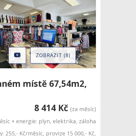
ZOBRAZIT (8)
aném místě 67,54m2,
8 414 Kč
(za měsíc)
íc + energie: plyn, elektrika, záloha
y: 255,- Kč/měsíc, provize 15 000,- Kč,