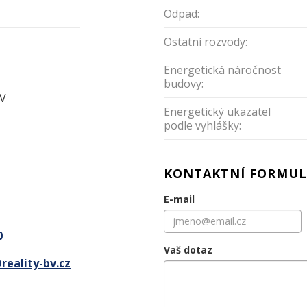
Odpad:
l
Ostatní rozvody:
l
Energetická náročnost
budovy:
 V
Energetický ukazatel
podle vyhlášky:
KONTAKTNÍ FORMUL
E-mail
0
Vaš dotaz
reality-bv.cz