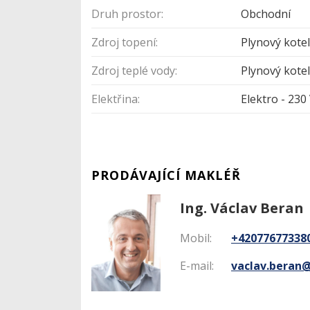
Druh prostor:
Obchodní
Zdroj topení:
Plynový kote
Zdroj teplé vody:
Plynový kote
Elektřina:
Elektro - 230
PRODÁVAJÍCÍ MAKLÉŘ
Ing. Václav Beran
Mobil:
+42077677338
E-mail:
vaclav.beran@