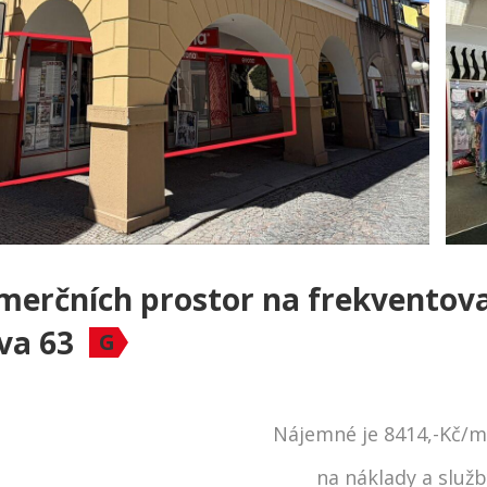
merčních prostor na frekventov
va 63
G
Nájemné je 8414,-Kč/měs
na náklady a služb