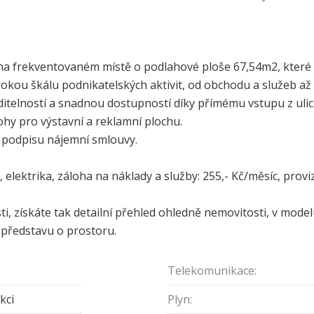
a frekventovaném místě o podlahové ploše 67,54m2, které s
irokou škálu podnikatelských aktivit, od obchodu a služeb a
ditelností a snadnou dostupností díky přímému vstupu z ulice
ohy pro výstavní a reklamní plochu.
po podpisu nájemní smlouvy.
elektrika, záloha na náklady a služby: 255,- Kč/měsíc, proviz
i, získáte tak detailní přehled ohledně nemovitosti, v mode
 představu o prostoru.
Telekomunikace:
kci
Plyn: